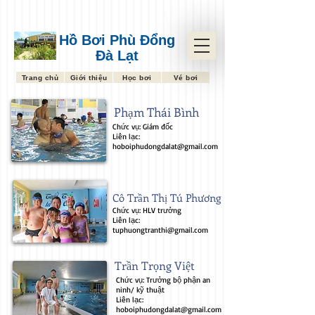
Hồ Bơi Phù Đổng
Đà Lạt
Trang chủ
Giới thiệu
Học bơi
Vé bơi
Phạm Thái Bình
Chức vụ: Giám đốc
Liên lạc:
hoboiphudongdalat@gmail.com
Cô Trần Thị Tú Phương
Chức vụ: HLV trưởng
Liên lạc:
tuphuongtranthi@gmail.com
Trần Trọng Việt
Chức vụ: Trưởng bộ phận an
ninh/ kỹ thuật
Liên lạc:
hoboiphudongdalat@gmail.com