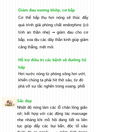
Giảm đau xương khớp, cơ bắp
Cơ thể hấp thụ hơi nóng sẽ thúc đẩy
quá trình giải phóng chất endorphins (có
tính an thần nhẹ) ➞ giảm đau cho cơ
bắp, xoa dịu các dây thần kinh giúp giảm
căng thẳng, mệt mỏi.
Hỗ trợ điều trị các bệnh về đường hô
hấp
Hơi nước nóng từ phòng xông hơi ướt,
khiến chúng ta phải hít thở sâu, từ đó
phá vỡ sự tắc nghẽn trong xoang, phổi
Sắc đẹp
Nhiệt độ nóng làm các lỗ chân lông giãn
nở; kết hợp với các động tác massage
nhẹ nhàng khi mồ hôi đang tiết ra liên
tục giúp đẩy các bụi bẩn, độc tố sâu