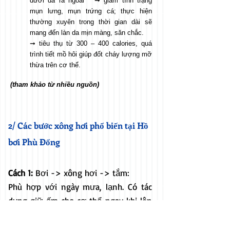
dưới da ra ngoài ➞ giảm tình trạng
mụn lưng, mụn trứng cá; thực hiện
thường xuyên trong thời gian dài sẽ
mang đến làn da mịn màng, săn chắc.
➞ tiêu thụ từ 300 – 400 calories, quá
trình tiết mồ hôi giúp đốt cháy lượng mỡ
thừa trên cơ thể.
(tham khảo từ nhiều nguồn)
2/ Các bước xông hơi phổ biến tại Hồ
bơi Phù Đổng
Cách 1:
Bơi -> xông hơi -> tắm:
Phù hợp với ngày mưa, lạnh. Có tác
dụng giữ ấm cho cơ thể ngay khi lên
khỏi hồ bơi.