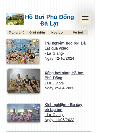
Hồ Bơi Phù Đổng
Đà Lạt
Trang chủ
Giới thiệu
Học bơi
Vé bơi
Trải nghiệm học bơi Đà
Lạt qua video
- La Giang-
​Ngày 12/10/2024
Xông hơi cùng Hồ bơi
Phù Đổng
- La Giang-
​Ngày 25/04/2022
Kinh nghiệm - Ba dạy
bé tập bơi
- La Giang-
​Ngày 11/05/2022